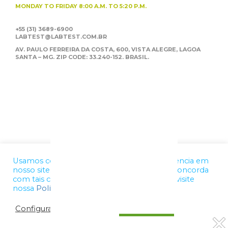
MONDAY TO FRIDAY
8:00 A.M. TO 5:20 P.M.
+55 (31) 3689-6900
LABTEST@LABTEST.COM.BR
AV. PAULO FERREIRA DA COSTA, 600, VISTA ALEGRE,
LAGOA
SANTA – MG. ZIP CODE: 33.240-152. BRASIL.
Usamos cookies para melhorar a sua experiência em
nosso site. Ao utilizar nossos serviços, você concorda
com tais condições. Para mais informações, visite
nossa
Política de Privacidade
Configurações de cookies
OK, ENTENDI