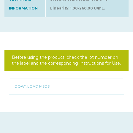
INFORMATION
Linearity: 1.00-260.00 U/mL.
Before using the product, check the lot number on
the label and the corresponding Instructions for Use.