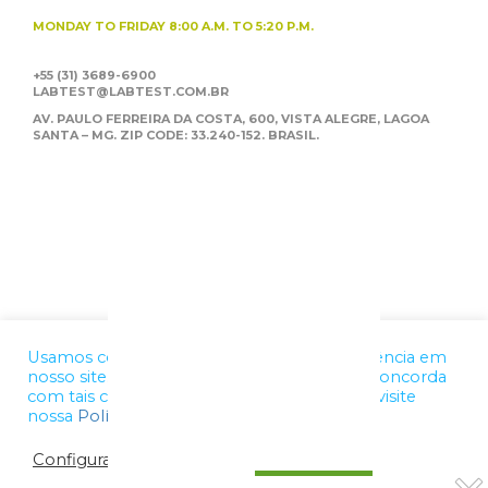
MONDAY TO FRIDAY
8:00 A.M. TO 5:20 P.M.
+55 (31) 3689-6900
LABTEST@LABTEST.COM.BR
AV. PAULO FERREIRA DA COSTA, 600, VISTA ALEGRE,
LAGOA
SANTA – MG. ZIP CODE: 33.240-152. BRASIL.
Usamos cookies para melhorar a sua experiência em
nosso site. Ao utilizar nossos serviços, você concorda
com tais condições. Para mais informações, visite
nossa
Política de Privacidade
Configurações de cookies
OK, ENTENDI