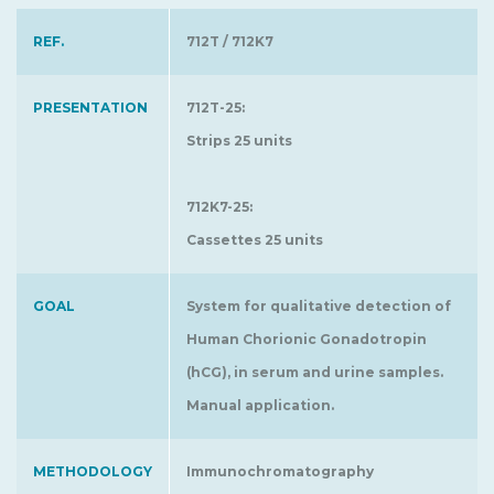
REF.
712T / 712K7
PRESENTATION
712T-25:
Strips 25 units
712K7-25:
Cassettes 25 units
GOAL
System for qualitative detection of
Human Chorionic Gonadotropin
(hCG), in serum and urine samples.
Manual application.
METHODOLOGY
Immunochromatography