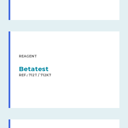
REAGENT
Betatest
REF.: 712T / 712K7