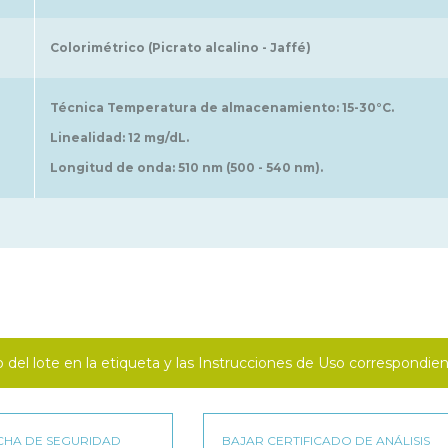
Colorimétrico (Picrato alcalino - Jaffé)
Técnica Temperatura de almacenamiento: 15-30°C.
Linealidad: 12 mg/dL.
Longitud de onda: 510 nm (500 - 540 nm).
o del lote en la etiqueta y las Instrucciones de Uso correspondien