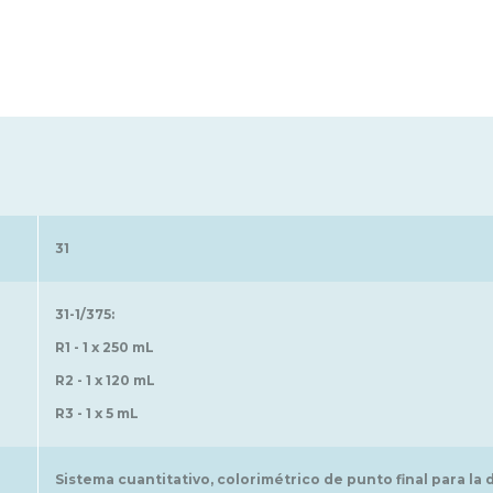
31
31-1/375:
R1 - 1 x 250 mL
R2 - 1 x 120 mL
R3 - 1 x 5 mL
Sistema cuantitativo, colorimétrico de punto final para la 