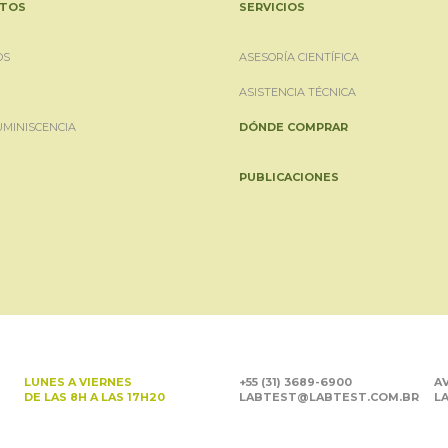
TOS
SERVICIOS
OS
ASESORÍA CIENTÍFICA
ASISTENCIA TÉCNICA
UMINISCENCIA
DÓNDE COMPRAR
PUBLICACIONES
LUNES A VIERNES
+55 (31) 3689-6900
AV
DE LAS 8H A LAS 17H20
LABTEST@LABTEST.COM.BR
LA