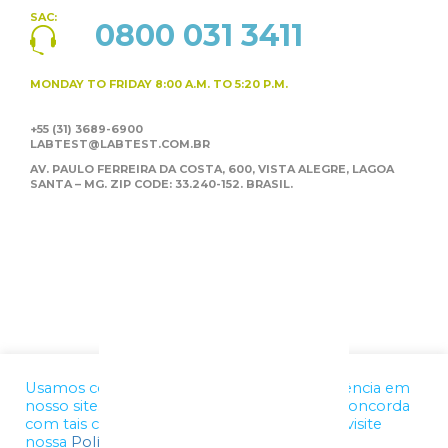
SAC:
0800 031 3411
MONDAY TO FRIDAY
8:00 A.M. TO 5:20 P.M.
+55 (31) 3689-6900
LABTEST@LABTEST.COM.BR
AV. PAULO FERREIRA DA COSTA, 600, VISTA ALEGRE,
LAGOA
SANTA – MG. ZIP CODE: 33.240-152. BRASIL.
Usamos cookies para melhorar a sua experiência em
nosso site. Ao utilizar nossos serviços, você concorda
com tais condições. Para mais informações, visite
nossa
Política de Privacidade