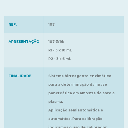
REF.
107
APRESENTAÇÃO
107-3/16:
R1 - 3 x 10 mL
R2 - 3 x 6 mL
FINALIDADE
Sistema birreagente enzimático
para a determinação da lipase
pancreática em amostra de soro e
plasma.
Aplicação semiautomática e
automática. Para calibração
indicamos o uso de calibrador