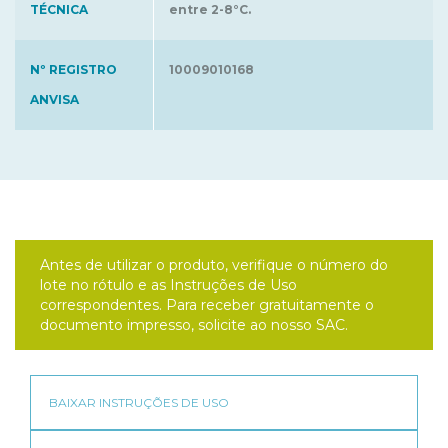
TÉCNICA
entre 2-8°C.
Nº REGISTRO
10009010168
ANVISA
Antes de utilizar o produto, verifique o número do
lote no rótulo e as Instruções de Uso
correspondentes. Para receber gratuitamente o
documento impresso, solicite ao nosso SAC.