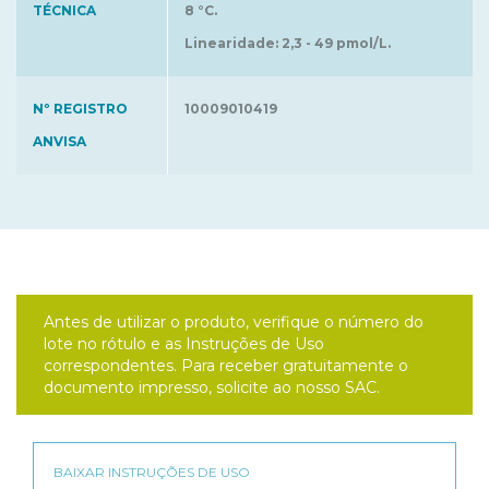
TÉCNICA
8 °C.
Linearidade: 2,3 - 49 pmol/L.
Nº REGISTRO
10009010419
ANVISA
Antes de utilizar o produto, verifique o número do
lote no rótulo e as Instruções de Uso
correspondentes. Para receber gratuitamente o
documento impresso, solicite ao nosso SAC.