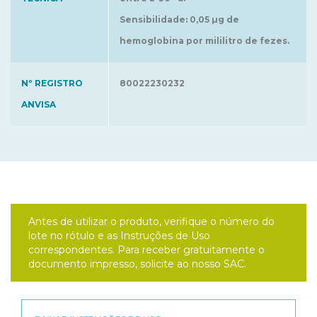
Sensibilidade: 0,05 µg de
hemoglobina por mililitro de fezes.
Nº REGISTRO
80022230232
ANVISA
Antes de utilizar o produto, verifique o número do
lote no rótulo e as Instruções de Uso
correspondentes. Para receber gratuitamente o
documento impresso, solicite ao nosso SAC.