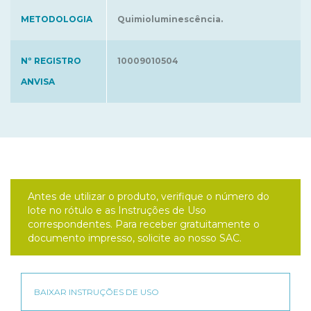
METODOLOGIA
Quimioluminescência.
Nº REGISTRO
10009010504
ANVISA
Antes de utilizar o produto, verifique o número do
lote no rótulo e as Instruções de Uso
correspondentes. Para receber gratuitamente o
documento impresso, solicite ao nosso SAC.