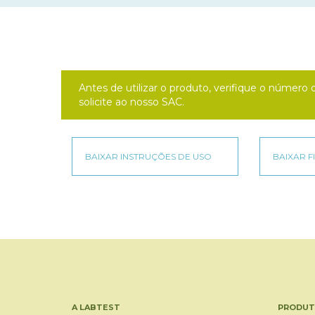
Antes de utilizar o produto, verifique o númer
solicite ao nosso SAC.
A LABTEST
PRODUT