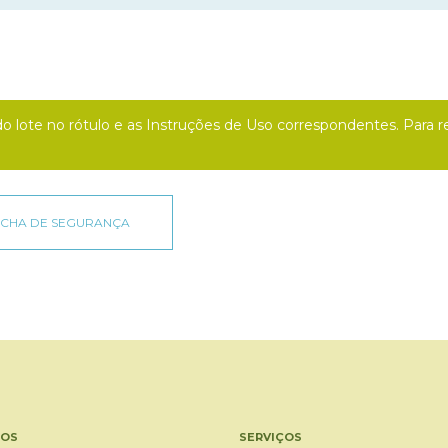
o do lote no rótulo e as Instruções de Uso correspondentes. Par
OS
SERVIÇOS