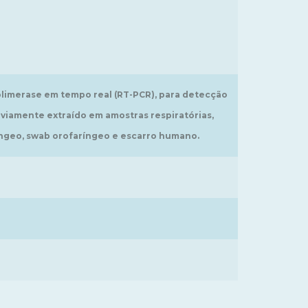
limerase em tempo real (RT-PCR), para detecção
eviamente extraído em amostras respiratórias,
íngeo, swab orofaríngeo e escarro humano.