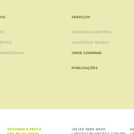
OS
SERVIÇOS
ES
ASSESSORIA CIENTÍFICA
ENTOS
ASSISTÊNCIA TÉCNICA
UMINESCÊNCIA
ONDE COMPRAR
PUBLICAÇÕES
SEGUNDA A SEXTA
+55 (31) 3689-6900
AV
DAS 8H ÀS 17H20
LABTEST@LABTEST.COM.BR
LA