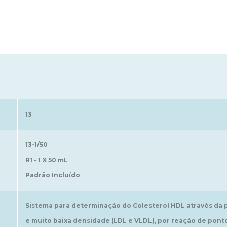
13
13-1/50
R1 - 1 X 50 mL
Padrão Incluído
Sistema para determinação do Colesterol HDL através da p
e muito baixa densidade (LDL e VLDL), por reação de ponto