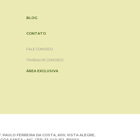
BLOG
CONTATO
FALE CONOSCO
TRABALHE CONOSCO
ÁREA EXCLUSIVA
. PAULO FERREIRA DA COSTA, 600, VISTA ALEGRE,
GOA SANTA – MG. CEP: 33.240-152. BRASIL.