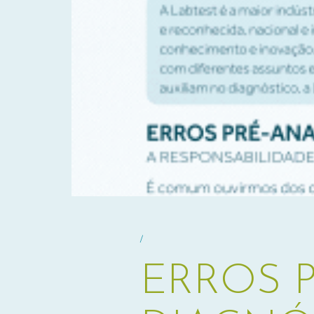
/
ERROS P