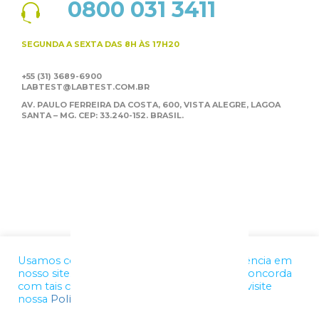
0800 031 3411
SEGUNDA A SEXTA
DAS 8H ÀS 17H20
+55 (31) 3689-6900
LABTEST@LABTEST.COM.BR
AV. PAULO FERREIRA DA COSTA, 600, VISTA ALEGRE,
LAGOA
SANTA – MG. CEP: 33.240-152. BRASIL.
Usamos cookies para melhorar a sua experiência em
nosso site. Ao utilizar nossos serviços, você concorda
com tais condições. Para mais informações, visite
nossa
Política de Privacidade