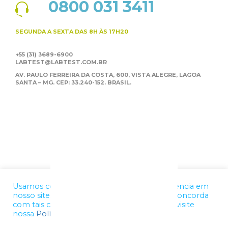
0800 031 3411
SEGUNDA A SEXTA
DAS 8H ÀS 17H20
+55 (31) 3689-6900
LABTEST@LABTEST.COM.BR
AV. PAULO FERREIRA DA COSTA, 600, VISTA ALEGRE,
LAGOA
SANTA – MG. CEP: 33.240-152. BRASIL.
Usamos cookies para melhorar a sua experiência em
nosso site. Ao utilizar nossos serviços, você concorda
com tais condições. Para mais informações, visite
nossa
Política de Privacidade