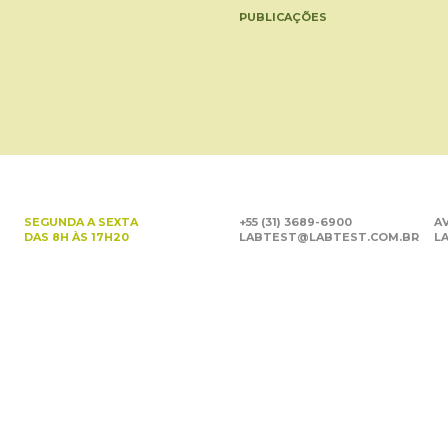
PUBLICAÇÕES
SEGUNDA A SEXTA
+55 (31) 3689-6900
AV
DAS 8H ÀS 17H20
LABTEST@LABTEST.COM.BR
LA