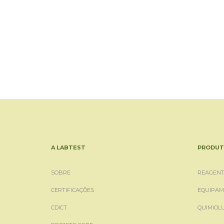
A LABTEST
PRODUT
SOBRE
REAGENT
CERTIFICAÇÕES
EQUIPAM
CDICT
QUIMIOL