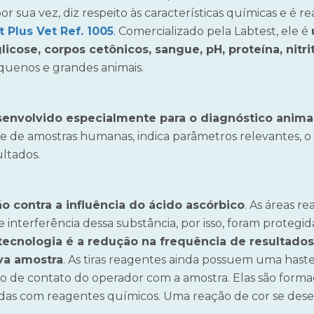
 sua vez, diz respeito às características químicas e é rea
 Plus Vet Ref. 1005
. Comercializado pela Labtest, ele é
icose, corpos cetônicos, sangue, pH, proteína, nitri
quenos e grandes animais.
senvolvido especialmente para o diagnóstico anima
ise de amostras humanas, indica parâmetros relevantes, o
ultados.
o contra a influência do ácido ascórbico
. As áreas r
interferência dessa substância, por isso, foram protegid
ecnologia é a redução na frequência de resultados 
va amostra
. As tiras reagentes ainda possuem uma hast
 risco de contato do operador com a amostra. Elas são for
das com reagentes químicos. Uma reação de cor se des