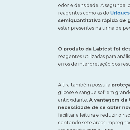
odor e densidade. A segunda, por
reagentes como as do
Uriquest
semiquantitativa rápida de gl
estar presentes na urina de pe
O produto da Labtest foi de
reagentes utilizadas para anál
erros de interpretação dos res
A tira também possui a
proteçã
glicose e sangue sofrem grande 
antioxidante.
A vantagem da t
necessidade de se obter no
facilitar a leitura e reduzir o
contendo sete áreas impregna