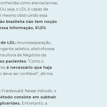
conhecida como aterosclerose,
Ou seja, o LDL é capaz de
até mesmo obstruindo essa
ão brasileira não tem noção
essa informação, 61,5%
 de LDL:
imunosseparação,
rgente seletivo, eletroforese
nsultora de Negócios da
 os pacientes
. “Como o
res,
é necessário que haja
o deve ser confiável”, afirma.
e Friedewald. Nesse método, o
todo consiste em subtrair
glicérides.
Entretanto, a