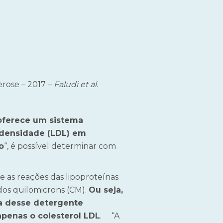
erose – 2017 –
Faludi et al.
oferece um sistema
a densidade (LDL) em
o
“, é possível determinar com
e as reações das lipoproteínas
dos quilomicrons (CM).
Ou seja,
va desse detergente
apenas o colesterol LDL
. “A