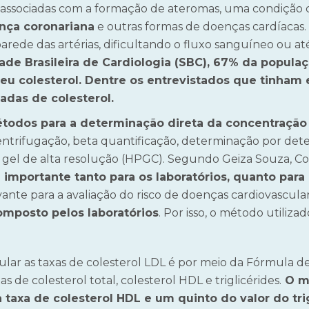
o associadas com a formação de ateromas, uma condição 
nça coronariana
e outras formas de doenças cardíacas. 
arede das artérias, dificultando o fluxo sanguíneo ou 
de Brasileira de Cardiologia (SBC), 67% da populaç
 colesterol. Dentre os entrevistados que tinham 
adas de colesterol.
étodos para a determinação direta da concentração
centrifugação, beta quantificação, determinação por dete
 gel de alta resolução (HPGC). Segundo Geiza Souza, Co
 importante tanto para os laboratórios, quanto para
ante para a avaliação do risco de doenças cardiovascula
omposto pelos laboratórios
. Por isso, o método utilizad
lar as taxas de colesterol LDL é por meio da Fórmula d
as de colesterol total, colesterol HDL e triglicérides.
O mé
a taxa de colesterol HDL e um quinto do valor do tri