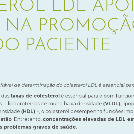
EROL LDL APO
 NA PROMOÇÃ
DO PACIENTE
ável de determinação do colesterol LDL é essencial para 
e das
taxas de colesterol
é essencial para o bom funcio
as – lipoproteínas de muito baixa densidade
(VLDL)
, lip
densidade
(HDL)
–, o colesterol desempenha funções im
estão
. Entretanto,
concentrações elevadas de LDL es
s problemas graves de saúde.