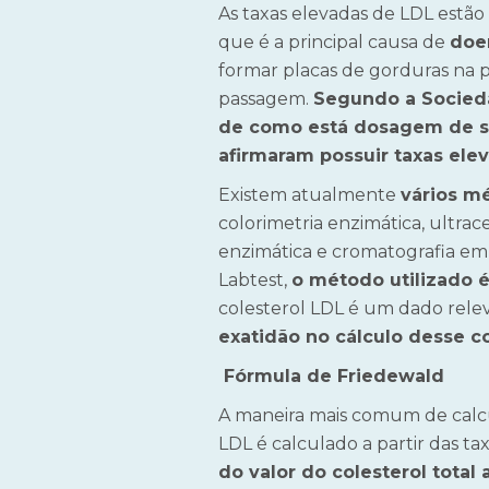
As taxas elevadas de LDL estã
que é a principal causa de
doe
formar placas de gorduras na p
passagem.
Segundo a Socieda
de como está dosagem de seu
afirmaram possuir taxas elev
Existem atualmente
vários m
colorimetria enzimática, ultra
enzimática e cromatografia em
Labtest,
o método utilizado é
colesterol LDL é um dado relev
exatidão no cálculo desse c
Fórmula de Friedewald
A maneira mais comum de calcu
LDL é calculado a partir das tax
do valor do colesterol total 