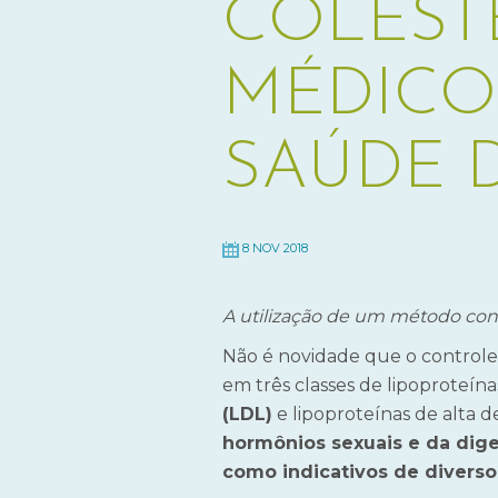
COLEST
MÉDICO
SAÚDE 
8 NOV 2018
A utilização de um método confi
Não é novidade que o control
em três classes de lipoproteín
(LDL)
e lipoproteínas de alta 
hormônios sexuais e da dig
como indicativos de diverso