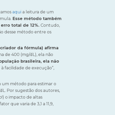
icamos
aqui
a leitura de um
rmula.
Esse método também
rro total de 12%.
Contudo,
ção desse método entre os
criador da fórmula) afirma
ma de 400 (mg/dL), ela não
ulação brasileira, ela não
o à facilidade de execução”,
m um método para estimar o
dL. Por sugestão dos autores,
!) o impacto de altas
or que varia de 3,1 a 11,9,