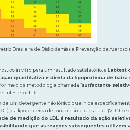
etriz Brasileira de Dislipidemias e Prevenção da Ateroscl
stico in vitro para um resultado satisfatório, a
Labtest 
ção quantitativa e direta da lipoproteína de baix
 Por meio da metodologia chamada “
surfactante seletiv
de colesterol LDL.
ção de um detergente não iônico que inibe especificament
HDL), da lipoproteina de muito baixa densidade (VLDL) e 
dade de medição do LDL é resultado da ação seleti
sibilitando que as reações subsequentes utilizem 