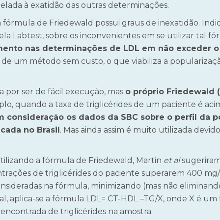
elada à exatidão das outras determinações.
fórmula de Friedewald possui graus de inexatidão. Ind
a Labtest, sobre os inconvenientes em se utilizar tal fó
mento nas determinações de LDL em não exceder o e
, de um método sem custo, o que viabiliza a populariza
a por ser de fácil execução, mas
o próprio Friedewald (
plo, quando a taxa de triglicérides de um paciente é aci
consideração os dados da SBC sobre o perfil da pop
cada no Brasil
. Mas ainda assim é muito utilizada devid
tilizando a fórmula de Friedewald, Martin
et al
sugerira
trações de triglicérides do paciente superarem 400 mg/
consideradas na fórmula, minimizando (mas não eliminando
al, aplica-se a fórmula LDL= CT-HDL –TG/X, onde X é um fat
contrada de triglicérides na amostra.