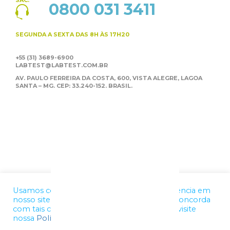
0800 031 3411
SEGUNDA A SEXTA
DAS 8H ÀS 17H20
+55 (31) 3689-6900
LABTEST@LABTEST.COM.BR
AV. PAULO FERREIRA DA COSTA, 600, VISTA ALEGRE,
LAGOA
SANTA – MG. CEP: 33.240-152. BRASIL.
Usamos cookies para melhorar a sua experiência em
nosso site. Ao utilizar nossos serviços, você concorda
com tais condições. Para mais informações, visite
nossa
Política de Privacidade