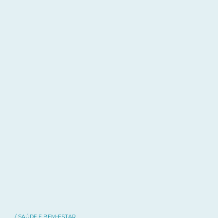
/ SAÚDE E BEM-ESTAR