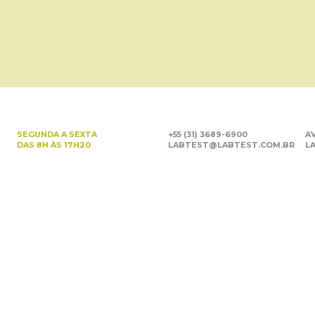
SEGUNDA A SEXTA
+55 (31) 3689-6900
AV
DAS 8H ÀS 17H20
LABTEST@LABTEST.COM.BR
LA