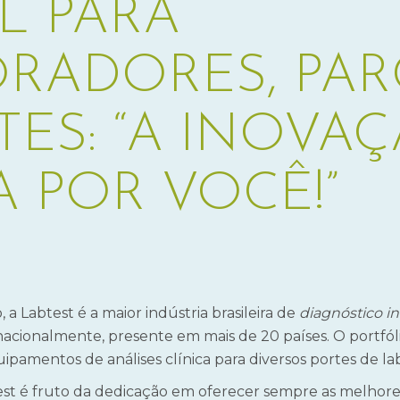
L PARA
RADORES, PAR
TES: “A INOVA
 POR VOCÊ!”
a Labtest é a maior indústria brasileira de
diagnóstico in 
nacionalmente, presente em mais de 20 países. O portfó
pamentos de análises clínica para diversos portes de lab
est é fruto da dedicação em oferecer sempre as melhores 