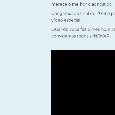
merece o melhor diagnóstico.
Chegamos ao final de 2018 e pa
vídeo especial.
Quando você faz o mesmo, o re
convidamos todos a INOVAR.