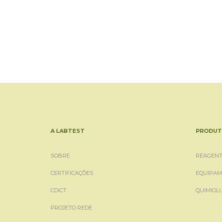
A LABTEST
PRODUT
SOBRE
REAGENT
CERTIFICAÇÕES
EQUIPAM
CDICT
QUIMIOL
PROJETO REDE