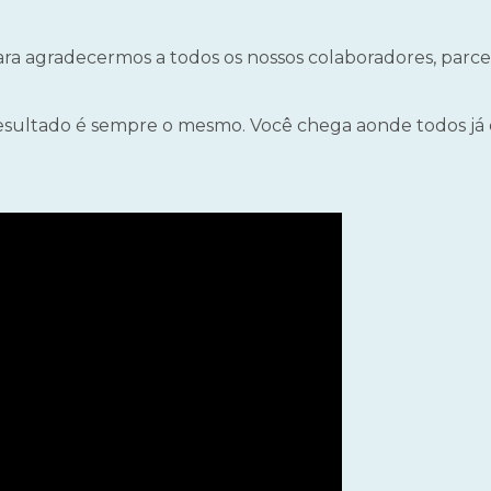
ra agradecermos a todos os nossos colaboradores, parce
sultado é sempre o mesmo. Você chega aonde todos já es