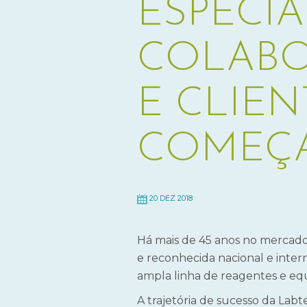
ESPECIA
COLABO
E CLIEN
COMEÇA
20 DEZ 2018
Há mais de 45 anos no mercado, 
e reconhecida nacional e inter
ampla linha de reagentes e equi
A trajetória de sucesso da Labt