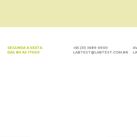
SEGUNDA A SEXTA
+55 (31) 3689-6900
AV
DAS 8H ÀS 17H20
LABTEST@LABTEST.COM.BR
LA