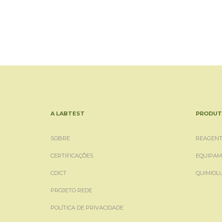
A LABTEST
PRODUT
SOBRE
REAGENT
CERTIFICAÇÕES
EQUIPAM
CDICT
QUIMIOL
PROJETO REDE
POLÍTICA DE PRIVACIDADE