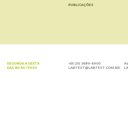
PUBLICAÇÕES
SEGUNDA A SEXTA
+55 (31) 3689-6900
AV
DAS 8H ÀS 17H20
LABTEST@LABTEST.COM.BR
LA