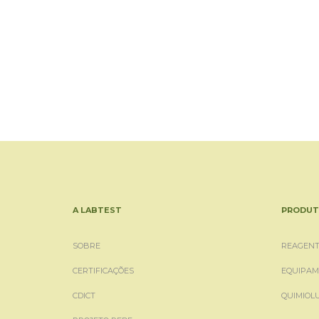
A LABTEST
PRODUT
SOBRE
REAGENT
CERTIFICAÇÕES
EQUIPAM
CDICT
QUIMIOL