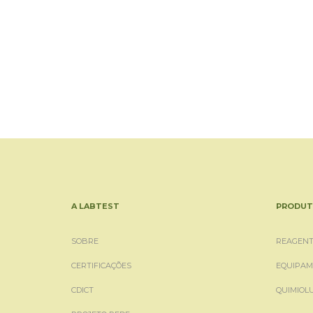
A LABTEST
PRODUT
SOBRE
REAGENT
CERTIFICAÇÕES
EQUIPAM
CDICT
QUIMIOL