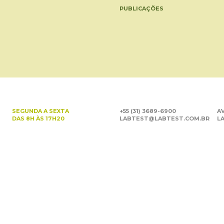
PUBLICAÇÕES
SEGUNDA A SEXTA
+55 (31) 3689-6900
AV
DAS 8H ÀS 17H20
LABTEST@LABTEST.COM.BR
LA