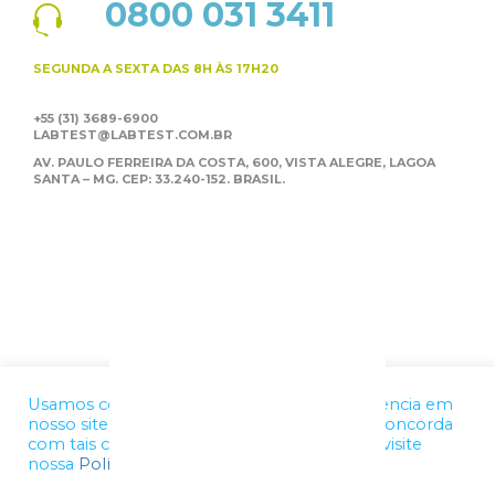
0800 031 3411
SEGUNDA A SEXTA
DAS 8H ÀS 17H20
+55 (31) 3689-6900
LABTEST@LABTEST.COM.BR
AV. PAULO FERREIRA DA COSTA, 600, VISTA ALEGRE,
LAGOA
SANTA – MG. CEP: 33.240-152. BRASIL.
Usamos cookies para melhorar a sua experiência em
nosso site. Ao utilizar nossos serviços, você concorda
com tais condições. Para mais informações, visite
nossa
Política de Privacidade