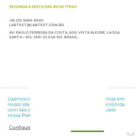
SEGUNDA A SEXTA
DAS 8H ÀS 17H20
+55 (31) 3689-6900
LABTEST@LABTEST.COM.BR
AV. PAULO FERREIRA DA COSTA, 600, VISTA ALEGRE,
LAGOA
SANTA – MG. CEP: 33.240-152. BRASIL.
Usamos cookies para melhorar a sua experiência em
nosso site. Ao utilizar nossos serviços, você concorda
com tais condições. Para mais informações, visite
nossa
Política de Privacidade
Configurações de cookies
OK, ENTENDI