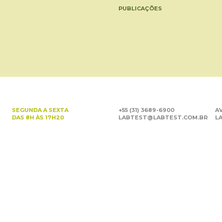
PUBLICAÇÕES
SEGUNDA A SEXTA
+55 (31) 3689-6900
AV
DAS 8H ÀS 17H20
LABTEST@LABTEST.COM.BR
LA