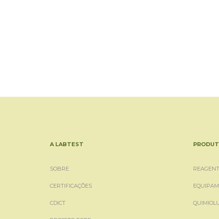
A LABTEST
PRODUT
SOBRE
REAGENT
CERTIFICAÇÕES
EQUIPAM
CDICT
QUIMIOL