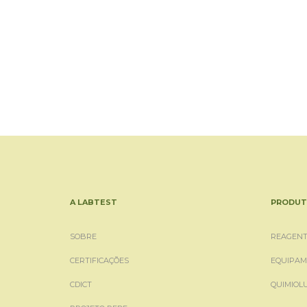
A LABTEST
PRODUT
SOBRE
REAGENT
CERTIFICAÇÕES
EQUIPAM
CDICT
QUIMIOL