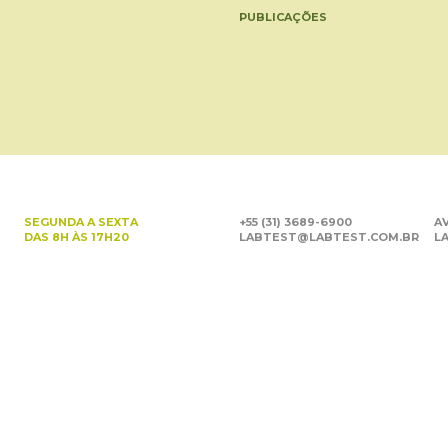
PUBLICAÇÕES
SEGUNDA A SEXTA
+55 (31) 3689-6900
AV
DAS 8H ÀS 17H20
LABTEST@LABTEST.COM.BR
LA