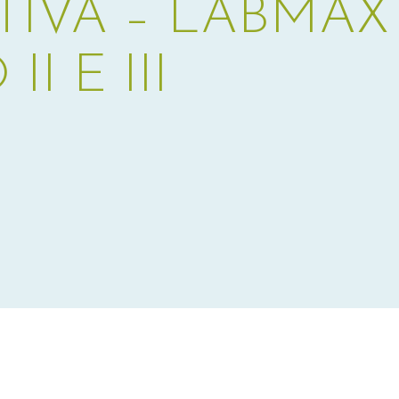
TIVA – LABMAX
I E III