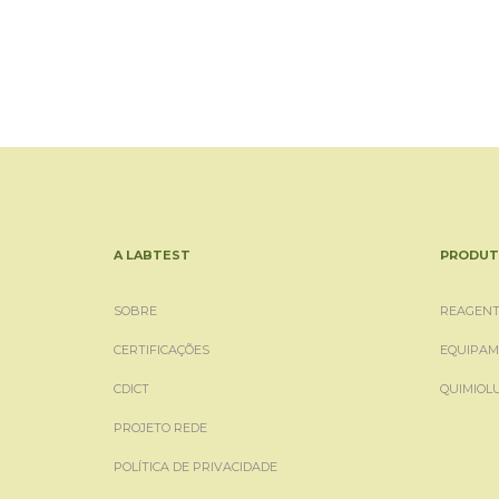
A LABTEST
PRODUT
SOBRE
REAGENT
CERTIFICAÇÕES
EQUIPAM
CDICT
QUIMIOL
PROJETO REDE
POLÍTICA DE PRIVACIDADE