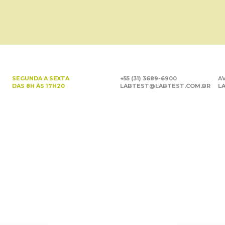
SEGUNDA A SEXTA
+55 (31) 3689-6900
AV
DAS 8H ÀS 17H20
LABTEST@LABTEST.COM.BR
LA