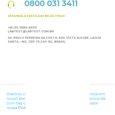
0800 031 3411
SEGUNDA A SEXTA
DAS 8H ÀS 17H20
+55 (31) 3689-6900
LABTEST@LABTEST.COM.BR
AV. PAULO FERREIRA DA COSTA, 600, VISTA ALEGRE,
LAGOA
SANTA – MG. CEP: 33.240-152. BRASIL.
Usamos cookies para melhorar a sua experiência em
nosso site. Ao utilizar nossos serviços, você concorda
com tais condições. Para mais informações, visite
nossa
Política de Privacidade