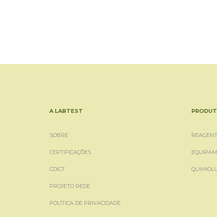
A LABTEST
PRODUT
SOBRE
REAGENT
CERTIFICAÇÕES
EQUIPAM
CDICT
QUIMIOL
PROJETO REDE
POLÍTICA DE PRIVACIDADE