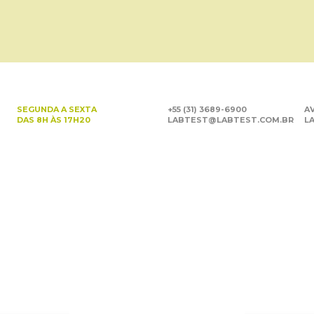
SEGUNDA A SEXTA
+55 (31) 3689-6900
AV
DAS 8H ÀS 17H20
LABTEST@LABTEST.COM.BR
LA